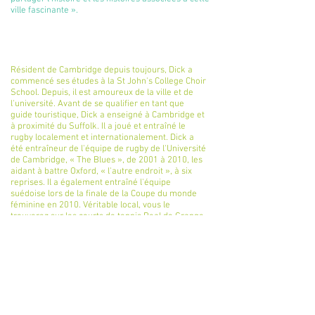
ville fascinante ».
Dick
Résident de Cambridge depuis toujours, Dick a
commencé ses études à la St John's College Choir
School. Depuis, il est amoureux de la ville et de
l'université. Avant de se qualifier en tant que
guide touristique, Dick a enseigné à Cambridge et
à proximité du Suffolk. Il a joué et entraîné le
rugby localement et internationalement. Dick a
été entraîneur de l'équipe de rugby de l'Université
de Cambridge, « The Blues », de 2001 à 2010, les
aidant à battre Oxford, « l'autre endroit », à six
reprises. Il a également entraîné l'équipe
suédoise lors de la finale de la Coupe du monde
féminine en 2010. Véritable local, vous le
trouverez sur les courts de tennis Real de Grange
Road, avec son club de cyclisme ou dans l'un des
nombreux pubs à bière de Cambridge. Dick dit
"Cambridge a quelque chose à montrer à tout le
monde, avec des histoires de personnes célèbres
et des événements à chaque coin de rue"